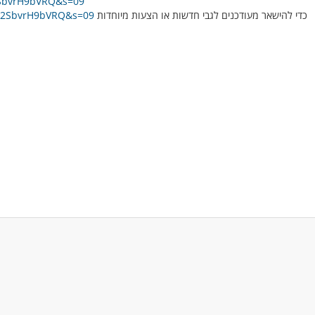
X2SbvrH9bVRQ&s=09
כדי להישאר מעודכנים לגבי חדשות או הצעות מיוחדות
XX2SbvrH9bVRQ&s=09