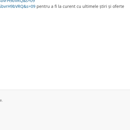
X2SbvrH9bVRQ&s=09
X2SbvrH9bVRQ&s=09
pentru a fi la curent cu ultimele știri și oferte
e.