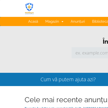
Acasă
Magazin
Anunțuri
Bibliotec
Î
Cum vă putem ajuta azi?
Cele mai recente anunțur