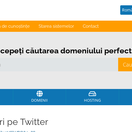
Rom
a de cunoștințe
Starea sistemelor
Contact
ncepeți căutarea domeniului perfect .
DOMENII
HOSTING
i pe Twitter