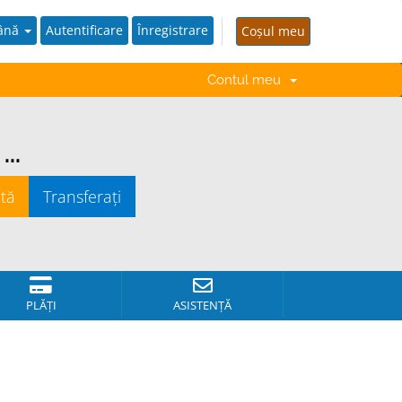
ână
Autentificare
Înregistrare
Coșul meu
Contul meu
..
PLĂȚI
ASISTENȚĂ