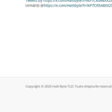
Tweets by https://x.com/Haitibyte?t=lKP7CRSABX
Urmăriți @
https://x.com/Haitibyte?t=lKP7CRSABX
Copyright © 2026 Haiti Byte TLD. Toate drepturile rezervat