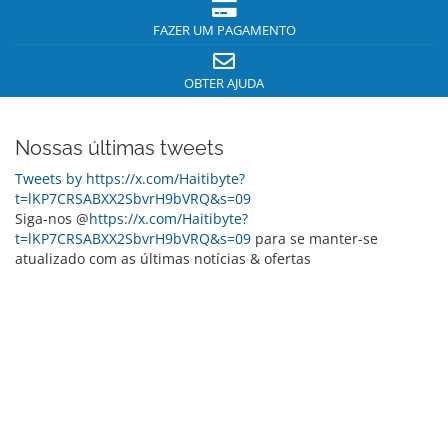
FAZER UM PAGAMENTO
OBTER AJUDA
Nossas últimas tweets
Tweets by https://x.com/Haitibyte?
t=lKP7CRSABXX2SbvrH9bVRQ&s=09
Siga-nos @
https://x.com/Haitibyte?
t=lKP7CRSABXX2SbvrH9bVRQ&s=09
para se manter-se
atualizado com as últimas notícias & ofertas